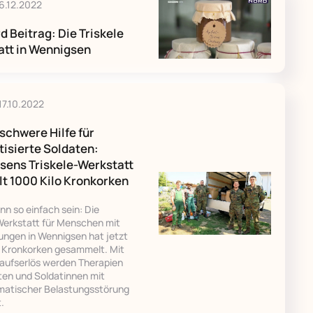
16.12.2022
d Beitrag: Die Triskele
att in Wennigsen
17.10.2022
chwere Hilfe für
isierte Soldaten:
sens Triskele-Werkstatt
t 1000 Kilo Kronkorken
nn so einfach sein: Die
-Werkstatt für Menschen mit
ungen in Wennigsen hat jetzt
o Kronkorken gesammelt. Mit
aufserlös werden Therapien
ten und Soldatinnen mit
matischer Belastungsstörung
t.