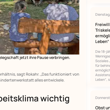
Dienstag
Freiwil
Triskel
ermögli
Leben“
Die 18-jä
Wennigsen
elegschaft jetzt ihre Pause verbringen.
Soziales 
für behi
ermöglic
rhältnis, sagt Rokahr. „Das funktioniert von
Assistenz
Leben“, s
hindertenwerkstatt alles entwickele.
beitsklima wichtig
Donnerst
Obst u