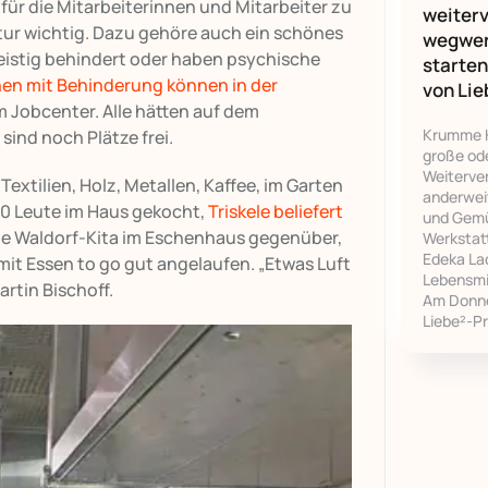
d für die Mitarbeiterinnen und Mitarbeiter zu
weiterv
tur wichtig. Dazu gehöre auch ein schönes
wegwer
 geistig behindert oder haben psychische
starten
n mit Behinderung können in der
von Li
om Jobcenter. Alle hätten auf dem
Krumme K
sind noch Plätze frei.
große ode
Weiterve
Textilien, Holz, Metallen, Kaffee, im Garten
anderwei
e 40 Leute im Haus gekocht,
Triskele beliefert
und Gemüs
ie Waldorf-Kita im Eschenhaus gegenüber,
Werkstat
Edeka La
it Essen to go gut angelaufen. „Etwas Luft
Lebensmit
rtin Bischoff.
Am Donne
Liebe²-P