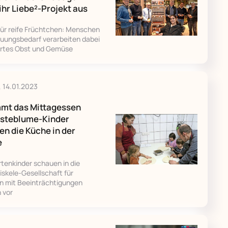
ihr Liebe²-Projekt aus
für reife Früchtchen: Menschen
euungsbedarf verarbeiten dabei
ertes Obst und Gemüse
 14.01.2023
mt das Mittagessen
usteblume-Kinder
n die Küche in der
e
tenkinder schauen in die
iskele-Gesellschaft für
 mit Beeinträchtigungen
h vor