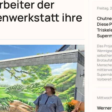
rbeiter der
Freitag, 
enwerkstatt ihre
Chutney
Diese P
Triskel
Superm
Das Proje
Wennigsen
selbsthe
Brotaufst
Menschen
mittlerwe
Supermärk
Vorberei
Mittwoch
Werner