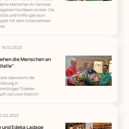
nderte Menschen ihr Gemüse
eigenen Hochbeet ernten. Die
ricks und Kniffe gab es in
ojekt mit dem Unternehmen
se.
 18.02.2023
tehen die Menschen an
Stelle“
refe übernimmt die
leitung in
nnützigen Triskele-
haft von Uwe Dietrich
10.02.2023
e und Edeka Ladage