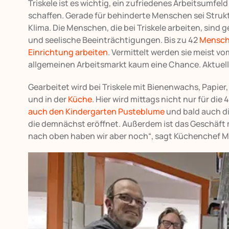
Triskele ist es wichtig, ein zufriedenes Arbeitsumfel
schaffen. Gerade für behinderte Menschen sei Struk
Klima. Die Menschen, die bei Triskele arbeiten, sind
und seelische Beeinträchtigungen. Bis zu 42
Mensche
Einrichtung arbeiten
. Vermittelt werden sie meist v
allgemeinen Arbeitsmarkt kaum eine Chance. Aktuell 
Gearbeitet wird bei Triskele mit Bienenwachs, Papier, 
und in der
Küche
. Hier wird mittags nicht nur für di
auch den Kindergarten Pusteblume
und bald auch d
die demnächst eröffnet. Außerdem ist das Geschäft m
nach oben haben wir aber noch“, sagt Küchenchef Ma