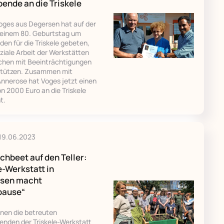
ende an die Triskele
oges aus Degersen hat auf der
 seinem 80. Geburtstag um
en für die Triskele gebeten,
ziale Arbeit der Werkstätten
chen mit Beeinträchtigungen
stützen. Zusammen mit
Annerose hat Voges jetzt einen
n 2000 Euro an die Triskele
t.
19.06.2023
hbeet auf den Teller:
e-Werkstatt in
sen macht
pause“
nnen die betreuten
enden der Triskele-Werkstatt