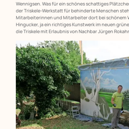
Wennigsen. Was für ein schönes schattiges Plätzche
der Triskele-Werkstatt für behinderte Menschen ste
Mitarbeiterinnen und Mitarbeiter dort bei schönem 
Hingucker, ja ein richtiges Kunstwerk im neuen grü
die Triskele mit Erlaubnis von Nachbar Jürgen Rokah