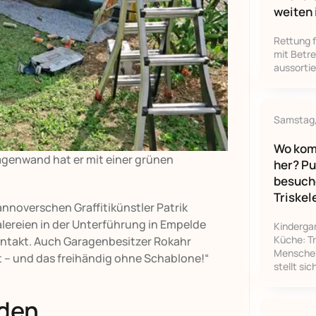
weiten 
Rettung 
mit Betr
aussorti
Samstag,
Wo kom
aragenwand hat er mit einer grünen
her? P
besuche
Triskel
annoverschen Graffitikünstler Patrik
ereien in der Unterführung in Empelde
Kindergar
Küche: Tr
ontakt. Auch Garagenbesitzer Rokahr
Menschen
at – und das freihändig ohne Schablone!“
stellt sic
nden