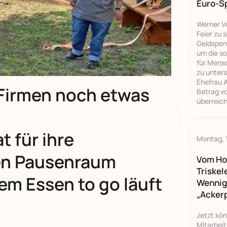
Euro-Sp
Werner V
Feier zu
Geldspend
um die so
für Mens
zu unter
Ehefrau 
 Firmen noch etwas
Betrag vo
überreich
 für ihre
Montag, 
en Pausenraum
Vom Hoc
Triskel
em Essen to go läuft
Wennig
„Acker
Jetzt kö
Mitarbeit