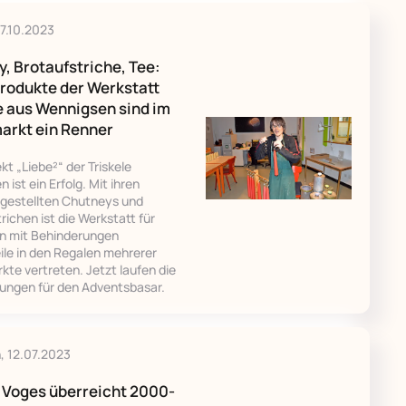
27.10.2023
, Brotaufstriche, Tee:
rodukte der Werkstatt
e aus Wennigsen sind im
arkt ein Renner
kt „Liebe²“ der Triskele
 ist ein Erfolg. Mit ihren
rgestellten Chutneys und
richen ist die Werkstatt für
 mit Behinderungen
ile in den Regalen mehrerer
te vertreten. Jetzt laufen die
tungen für den Adventsbasar.
, 12.07.2023
 Voges überreicht 2000-