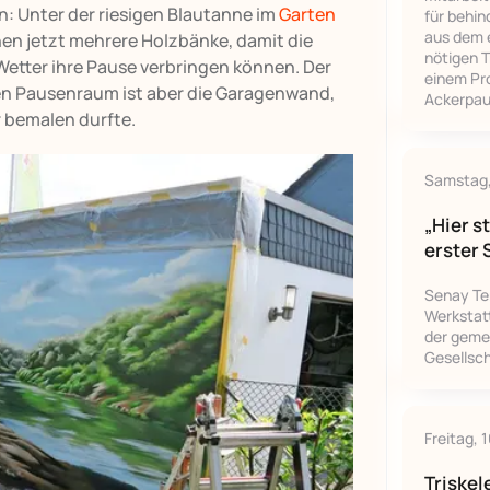
n: Unter der riesigen Blautanne im
Garten
für behi
aus dem 
hen jetzt mehrere Holzbänke, damit die
nötigen T
Wetter ihre Pause verbringen können. Der
einem Pr
nen Pausenraum ist aber die Garagenwand,
Ackerpau
r bemalen durfte.
Samstag,
„Hier s
erster 
Senay Te
Werkstatt
der gemei
Gesellsc
Freitag, 
Triskel