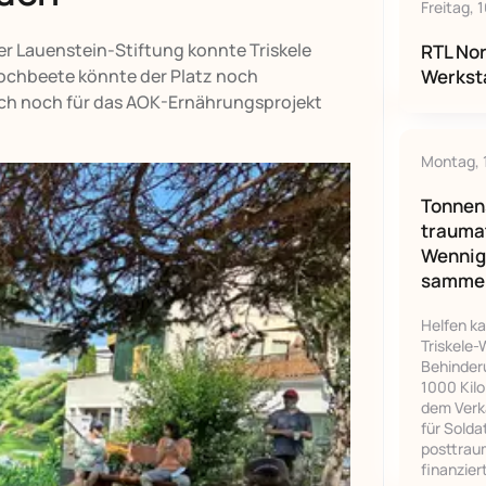
Freitag, 
r Lauenstein-Stiftung konnte Triskele
RTL Nor
Werkst
Hochbeete könnte der Platz noch
ich noch für das AOK-Ernährungsprojekt
Montag, 
Tonnens
traumat
Wennig
sammel
Helfen ka
Triskele
Behinder
1000 Kil
dem Verk
für Solda
posttrau
finanzier