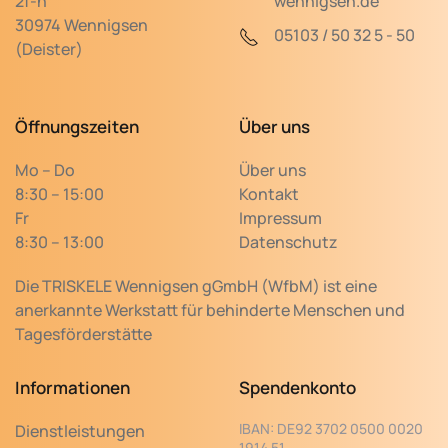
2f-h
wennigsen.de
30974 Wennigsen
05103 / 50 32 5 - 50
(Deister)
Öffnungszeiten
Über uns
Mo – Do
Über uns
8:30 – 15:00
Kontakt
Fr
Impressum
8:30 – 13:00
Datenschutz
Die TRISKELE Wennigsen gGmbH (WfbM) ist eine
anerkannte Werkstatt für behinderte Menschen und
Tagesförderstätte
Informationen
Spendenkonto
IBAN:
DE92 3702 0500 0020
Dienstleistungen
1914 51