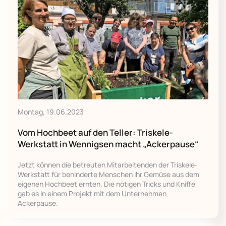
Montag, 19.06.2023
Vom Hochbeet auf den Teller: Triskele-
Werkstatt in Wennigsen macht „Ackerpause“
Jetzt können die betreuten Mitarbeitenden der Triskele-
Werkstatt für behinderte Menschen ihr Gemüse aus dem
eigenen Hochbeet ernten. Die nötigen Tricks und Kniffe
gab es in einem Projekt mit dem Unternehmen
Ackerpause.