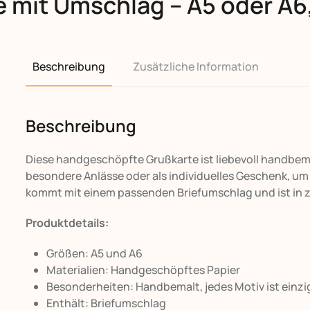
 mit Umschlag – A5 oder A6,
Beschreibung
Zusätzliche Information
Beschreibung
Diese handgeschöpfte Grußkarte ist liebevoll handbemal
besondere Anlässe oder als individuelles Geschenk, um
kommt mit einem passenden Briefumschlag und ist in zw
Produktdetails:
Größen: A5 und A6
Materialien: Handgeschöpftes Papier
Besonderheiten: Handbemalt, jedes Motiv ist einzi
Enthält: Briefumschlag