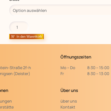
Handgemalte
Grußkarte
mit
In den Warenkorb
Umschlag
–
A5
Öffnungszeiten
oder
A6,
stein-Straße 2f-h
Mo – Do
8:30 – 15:00
Unikat
igsen (Deister)
Fr
8:30 – 13:00
Menge
onen
Über uns
tungen
über uns
rstätte
Kontakt