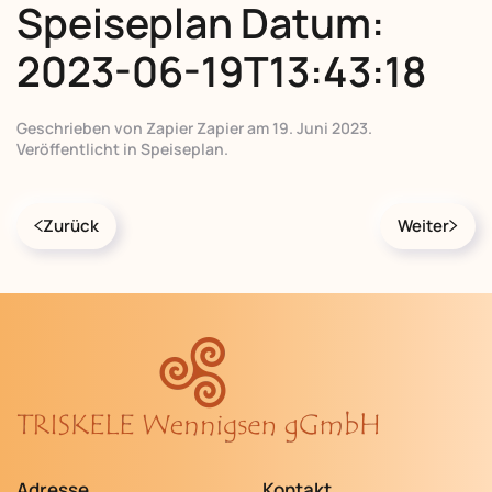
Speiseplan Datum:
2023-06-19T13:43:18
Geschrieben von
Zapier Zapier
am
19. Juni 2023
.
Veröffentlicht in
Speiseplan
.
Zurück
Weiter
Adresse
Kontakt