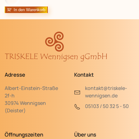
Karotten-
Chutney
In den Warenkorb
"Liebe²"
Menge
Adresse
Kontakt
Albert-Einstein-Straße
kontakt@triskele-
2f-h
wennigsen.de
30974 Wennigsen
05103 / 50 32 5 - 50
(Deister)
Öffnungszeiten
Über uns